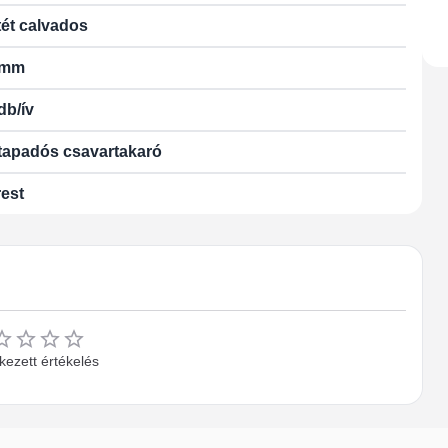
ét calvados
 mm
db/ív
tapadós csavartakaró
est
ezett értékelés