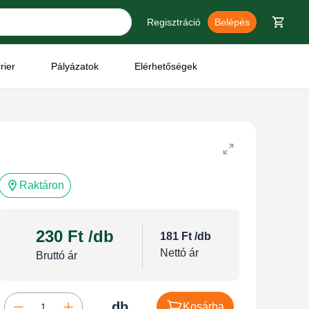
Regisztráció
Belépés
rier
Pályázatok
Elérhetőségek
Raktáron
230 Ft
/db
181 Ft
/db
Nettó ár
Bruttó ár
db
Kosárba