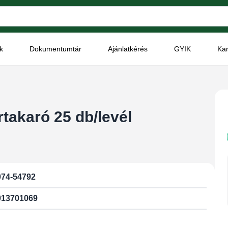
k
Dokumentumtár
Ajánlatkérés
GYIK
Kar
takaró 25 db/levél
074-54792
013701069