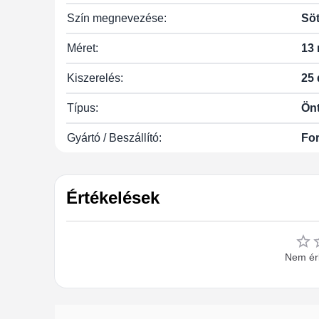
Szín megnevezése:
Söt
Méret:
13
Kiszerelés:
25 
Típus:
Ön
Gyártó / Beszállító:
For
Értékelések
Nem érk